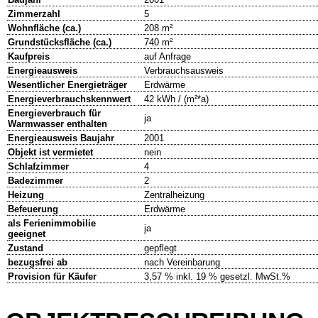
Zimmerzahl
5
Wohnfläche (ca.)
208 m²
Grundstücksfläche (ca.)
740 m²
Kaufpreis
auf Anfrage
Energieausweis
Verbrauchsausweis
Wesentlicher Energieträger
Erdwärme
Energieverbrauchskennwert
42 kWh / (m²*a)
Energieverbrauch für
ja
Warmwasser enthalten
Energieausweis Baujahr
2001
Objekt ist vermietet
nein
Schlafzimmer
4
Badezimmer
2
Heizung
Zentralheizung
Befeuerung
Erdwärme
als Ferienimmobilie
ja
geeignet
Zustand
gepflegt
bezugsfrei ab
nach Vereinbarung
Provision für Käufer
3,57 % inkl. 19 % gesetzl. MwSt.%