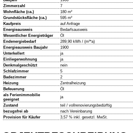
Zimmerzahl
7
Wohnfläche (ca.)
180 m²
Grundstücksfläche (ca.)
595 m²
Kaufpreis
auf Anfrage
Energieausweis
Bedarfsausweis
Wesentlicher Energieträger
Öl
Endenergiebedarf
289,90 kWh / (m²*a)
Energieausweis Baujahr
1900
Unterkellert
ja
Einliegerwohnung
ja
Denkmalgeschützt
nein
Schlafzimmer
5
Badezimmer
2
Heizung
Zentralheizung
Befeuerung
Öl
als Ferienimmobilie
ja
geeignet
Zustand
teil / vollrenovierungsbedürftig
bezugsfrei ab
nach Vereinbarung
Provision für Käufer
3,57 % inkl. gesetzl. MwSt.