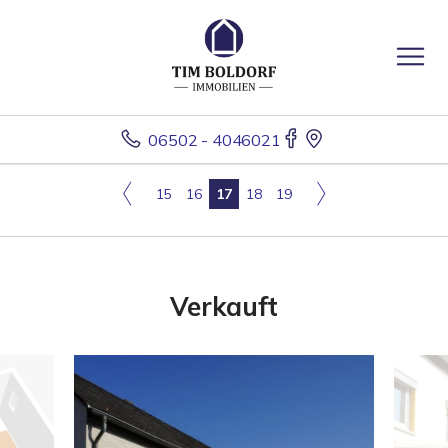
06502 - 4046021
15
16
17
18
19
Verkauft