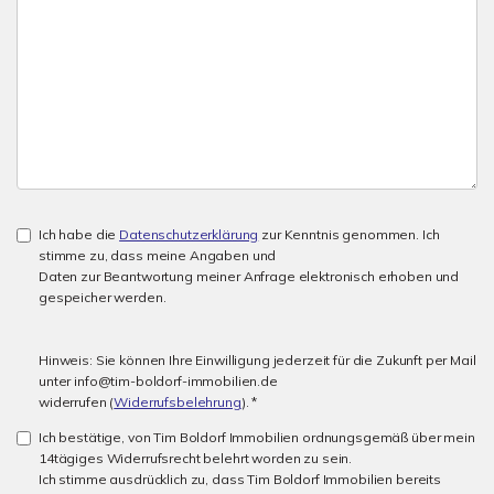
Ich habe die
Datenschutzerklärung
zur Kenntnis genommen. Ich
stimme zu, dass meine Angaben und
Daten zur Beantwortung meiner Anfrage elektronisch erhoben und
gespeicher werden.
Hinweis: Sie können Ihre Einwilligung jederzeit für die Zukunft per Mail
unter info@tim-boldorf-immobilien.de
widerrufen (
Widerrufsbelehrung
). *
Ich bestätige, von Tim Boldorf Immobilien ordnungsgemäß über mein
14tägiges Widerrufsrecht belehrt worden zu sein.
Ich stimme ausdrücklich zu, dass Tim Boldorf Immobilien bereits