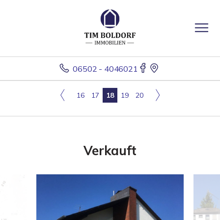
06502 - 4046021
16
17
18
19
20
Verkauft