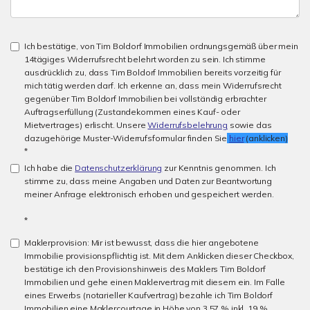
Ich bestätige, von Tim Boldorf Immobilien ordnungsgemäß über mein
14tägiges Widerrufsrecht belehrt worden zu sein. Ich stimme
ausdrücklich zu, dass Tim Boldorf Immobilien bereits vorzeitig für
mich tätig werden darf. Ich erkenne an, dass mein Widerrufsrecht
gegenüber Tim Boldorf Immobilien bei vollständig erbrachter
Auftragserfüllung (Zustandekommen eines Kauf- oder
Mietvertrages) erlischt. Unsere
Widerrufsbelehrung
sowie das
dazugehörige Muster-Widerrufsformular finden Sie
hier
(anklicken)
*
Ich habe die
Datenschutzerklärung
zur Kenntnis genommen. Ich
stimme zu, dass meine Angaben und Daten zur Beantwortung
meiner Anfrage elektronisch erhoben und gespeichert werden.
*
Maklerprovision: Mir ist bewusst, dass die hier angebotene
Immobilie provisionspflichtig ist. Mit dem Anklicken dieser Checkbox,
bestätige ich den Provisionshinweis des Maklers Tim Boldorf
Immobilien und gehe einen Maklervertrag mit diesem ein. Im Falle
eines Erwerbs (notarieller Kaufvertrag) bezahle ich Tim Boldorf
Immobilien eine Maklercourtage in Höhe von 3,57 % inkl. 19 %