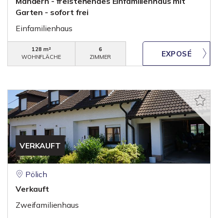
Mandern - freistehendes Einfamilienhaus mit
Garten - sofort frei
Einfamilienhaus
128 m²
6
WOHNFLÄCHE
ZIMMER
VERKAUFT
Pölich
Verkauft
Zweifamilienhaus