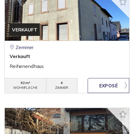
VERKAUFT
Zemmer
Verkauft
Reihenendhaus
92 m²
4
WOHNFLÄCHE
ZIMMER