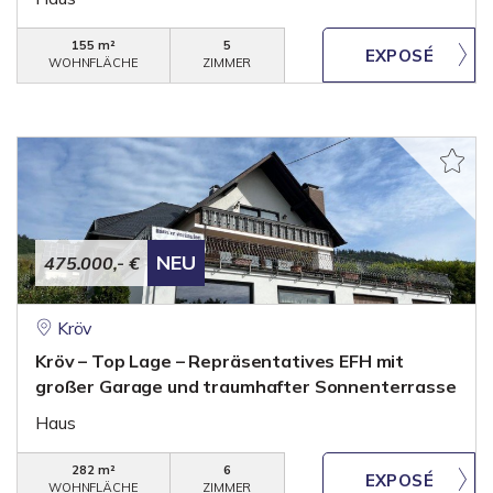
155 m²
5
WOHNFLÄCHE
ZIMMER
NEU
475.000,- €
Kröv
Kröv – Top Lage – Repräsentatives EFH mit
großer Garage und traumhafter Sonnenterrasse
Haus
282 m²
6
WOHNFLÄCHE
ZIMMER