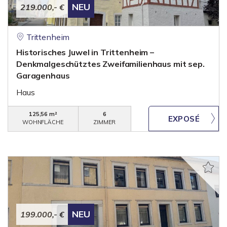
NEU
219.000,- €
Trittenheim
Historisches Juwel in Trittenheim –
Denkmalgeschütztes Zweifamilienhaus mit sep.
Garagenhaus
Haus
125,56 m²
6
WOHNFLÄCHE
ZIMMER
NEU
199.000,- €