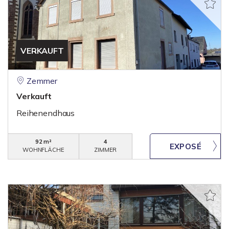
VERKAUFT
Zemmer
Verkauft
Reihenendhaus
92 m²
4
WOHNFLÄCHE
ZIMMER