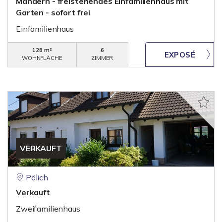
Mandern - freistehendes Einfamilienhaus mit
Garten - sofort frei
Einfamilienhaus
128 m²
6
WOHNFLÄCHE
ZIMMER
VERKAUFT
Pölich
Verkauft
Zweifamilienhaus