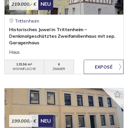
NEU
219.000,- €
Trittenheim
Historisches Juwel in Trittenheim –
Denkmalgeschütztes Zweifamilienhaus mit sep.
Garagenhaus
Haus
125,56 m²
6
WOHNFLÄCHE
ZIMMER
NEU
199.000,- €