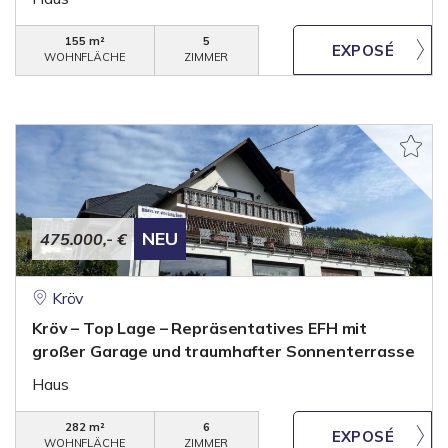
155 m²
5
WOHNFLÄCHE
ZIMMER
NEU
475.000,- €
Kröv
Kröv – Top Lage – Repräsentatives EFH mit
großer Garage und traumhafter Sonnenterrasse
Haus
282 m²
6
WOHNFLÄCHE
ZIMMER