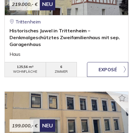
NEU
219.000,- €
Trittenheim
Historisches Juwel in Trittenheim –
Denkmalgeschütztes Zweifamilienhaus mit sep.
Garagenhaus
Haus
125,56 m²
6
WOHNFLÄCHE
ZIMMER
NEU
199.000,- €