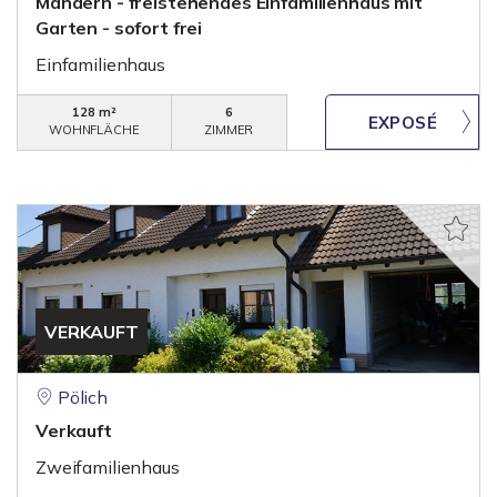
Mandern - freistehendes Einfamilienhaus mit
Garten - sofort frei
Einfamilienhaus
128 m²
6
WOHNFLÄCHE
ZIMMER
VERKAUFT
Pölich
Verkauft
Zweifamilienhaus