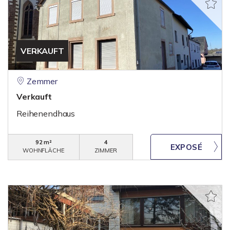
VERKAUFT
Zemmer
Verkauft
Reihenendhaus
92 m²
4
WOHNFLÄCHE
ZIMMER