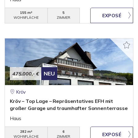
155 m²
5
WOHNFLÄCHE
ZIMMER
NEU
475.000,- €
Kröv
Kröv – Top Lage – Repräsentatives EFH mit
großer Garage und traumhafter Sonnenterrasse
Haus
282 m²
6
WOHNFLÄCHE
ZIMMER