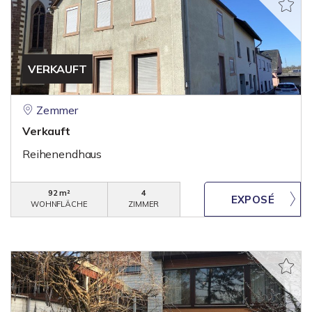
VERKAUFT
Zemmer
Verkauft
Reihenendhaus
92 m²
4
WOHNFLÄCHE
ZIMMER