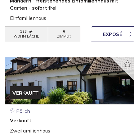
Mandern - freistehendes Einfamilienhaus mit
Garten - sofort frei
Einfamilienhaus
128 m²
6
WOHNFLÄCHE
ZIMMER
VERKAUFT
Pölich
Verkauft
Zweifamilienhaus