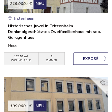
NEU
219.000,- €
Trittenheim
Historisches Juwel in Trittenheim –
Denkmalgeschütztes Zweifamilienhaus mit sep.
Garagenhaus
Haus
125,56 m²
6
WOHNFLÄCHE
ZIMMER
NEU
199.000,- €