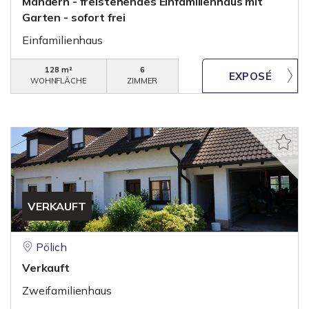
Mandern - freistehendes Einfamilienhaus mit
Garten - sofort frei
Einfamilienhaus
128 m²
6
WOHNFLÄCHE
ZIMMER
VERKAUFT
Pölich
Verkauft
Zweifamilienhaus