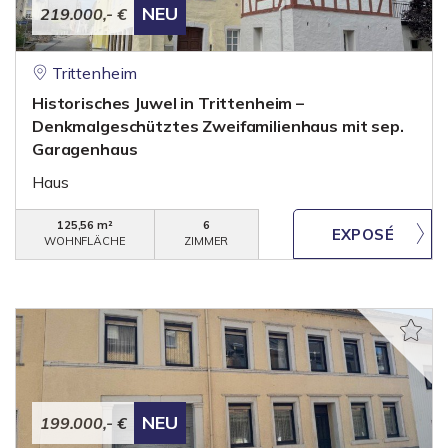
NEU
219.000,- €
Trittenheim
Historisches Juwel in Trittenheim –
Denkmalgeschütztes Zweifamilienhaus mit sep.
Garagenhaus
Haus
125,56 m²
6
WOHNFLÄCHE
ZIMMER
NEU
199.000,- €