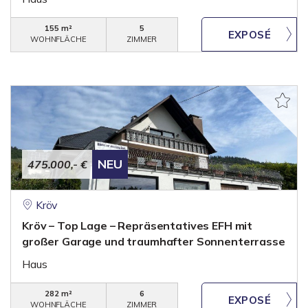
155 m²
5
WOHNFLÄCHE
ZIMMER
NEU
475.000,- €
Kröv
Kröv – Top Lage – Repräsentatives EFH mit
großer Garage und traumhafter Sonnenterrasse
Haus
282 m²
6
WOHNFLÄCHE
ZIMMER