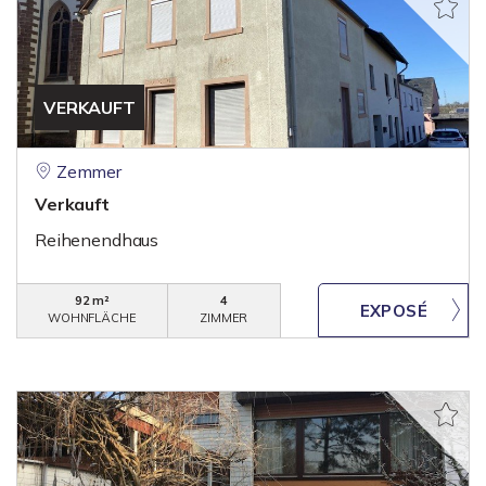
VERKAUFT
Zemmer
Verkauft
Reihenendhaus
92 m²
4
WOHNFLÄCHE
ZIMMER