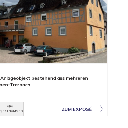
 Anlageobjekt bestehend aus mehreren
raben-Trarbach
494
ZUM EXPOSÉ
BJEKTNUMMER