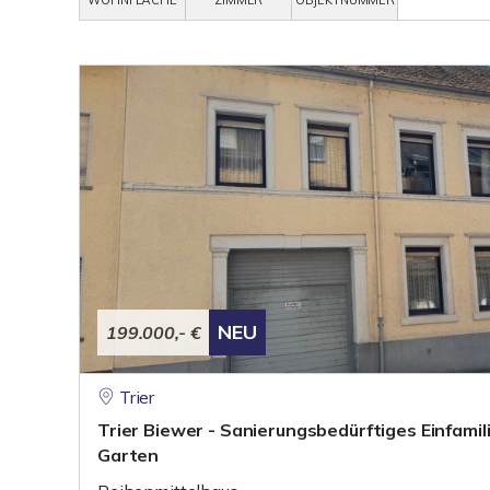
WOHNFLÄCHE
ZIMMER
OBJEKTNUMMER
NEU
199.000,- €
Trier
Trier Biewer - Sanierungsbedürftiges Einfami
Garten