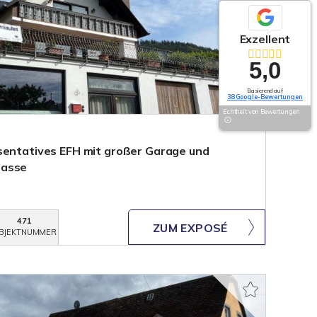
Exzellent
5,0
Basierend auf
38 Google-Bewertungen
Echtheit von Bewertungen
sentatives EFH mit großer Garage und
rasse
471
ZUM EXPOSÉ
BJEKTNUMMER