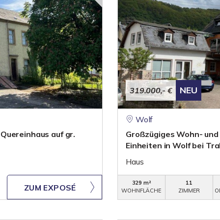
NEU
319.000,- €
Wolf
Quereinhaus auf gr.
Großzügiges Wohn- und
Einheiten in Wolf bei T
Haus
329 m²
11
ZUM EXPOSÉ
WOHNFLÄCHE
ZIMMER
O