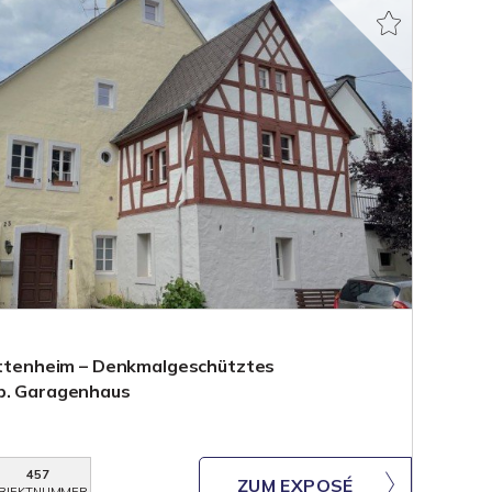
rittenheim – Denkmalgeschütztes
ep. Garagenhaus
457
ZUM EXPOSÉ