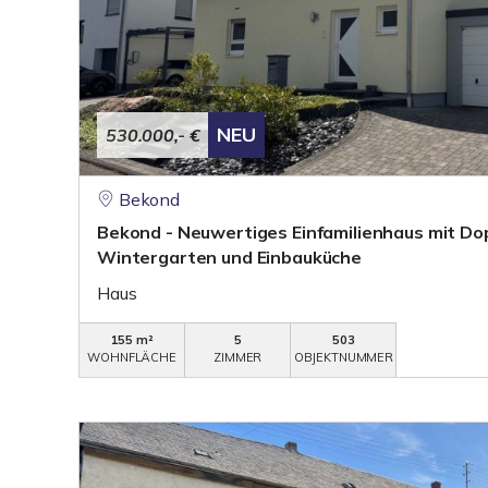
NEU
530.000,- €
Bekond
Bekond - Neuwertiges Einfamilienhaus mit Do
Wintergarten und Einbauküche
Haus
155 m²
5
503
WOHNFLÄCHE
ZIMMER
OBJEKTNUMMER