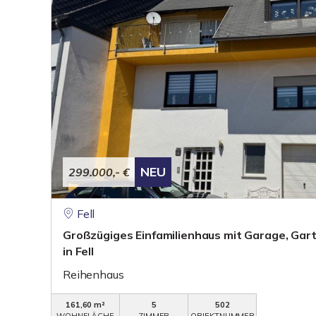
NEU
299.000,- €
Fell
Großzügiges Einfamilienhaus mit Garage, Gar
in Fell
Reihenhaus
161,60 m²
5
502