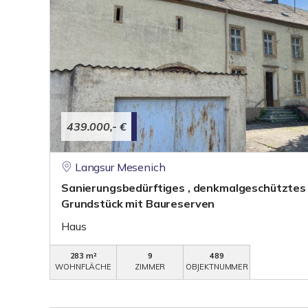
439.000,- €
Langsur Mesenich
Sanierungsbedürftiges , denkmalgeschütztes 
Grundstück mit Baureserven
Haus
283 m²
9
489
WOHNFLÄCHE
ZIMMER
OBJEKTNUMMER