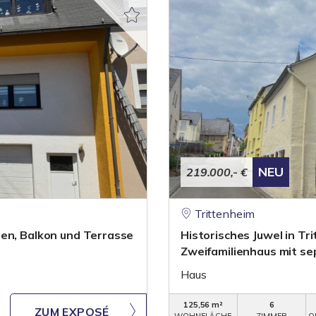
NEU
219.000,- €
Trittenheim
ten, Balkon und Terrasse
Historisches Juwel in T
Zweifamilienhaus mit s
Haus
125,56 m²
6
ZUM EXPOSÉ