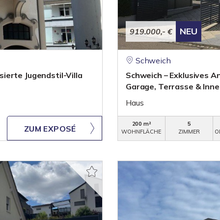
NEU
919.000,- €
Schweich
erte Jugendstil-Villa
Schweich – Exklusives A
Garage, Terrasse & Inn
Haus
200 m²
5
ZUM EXPOSÉ
WOHNFLÄCHE
ZIMMER
O