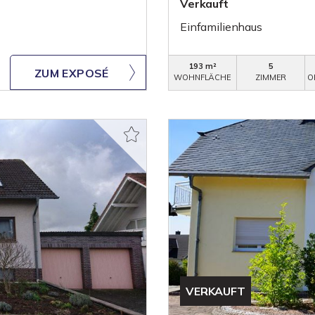
Verkauft
Einfamilienhaus
193 m²
5
ZUM EXPOSÉ
WOHNFLÄCHE
ZIMMER
O
VERKAUFT