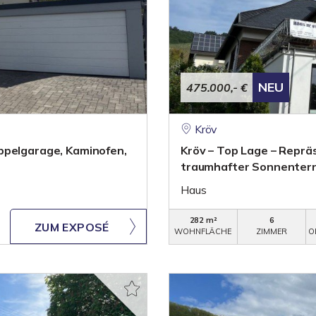
NEU
475.000,- €
Kröv
ppelgarage, Kaminofen,
Kröv – Top Lage – Reprä
traumhafter Sonnenter
Haus
282 m²
6
ZUM EXPOSÉ
WOHNFLÄCHE
ZIMMER
O