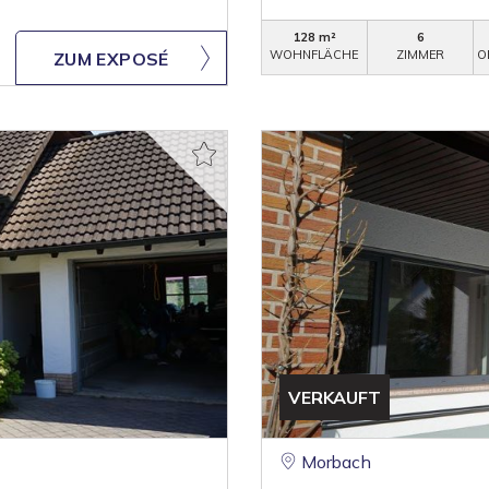
128 m²
6
WOHNFLÄCHE
ZIMMER
O
ZUM EXPOSÉ
VERKAUFT
Morbach