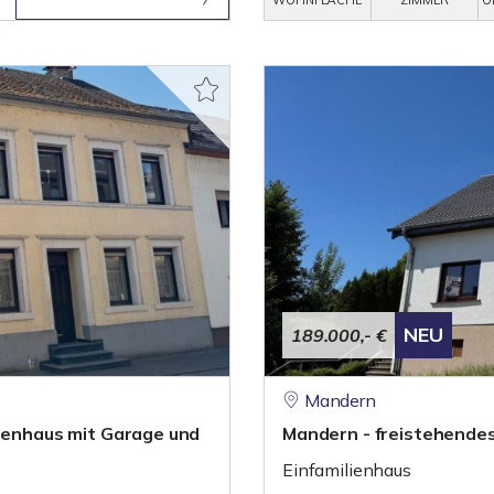
WOHNFLÄCHE
ZIMMER
O
NEU
189.000,- €
Mandern
lienhaus mit Garage und
Mandern - freistehendes 
Einfamilienhaus