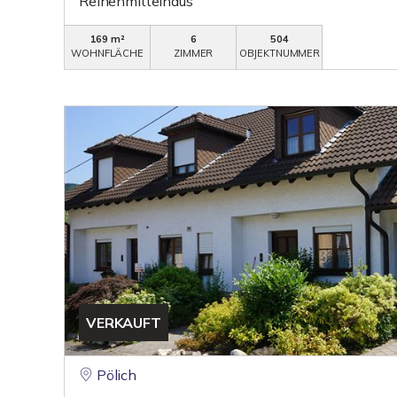
Reihenmittelhaus
169 m²
6
504
WOHNFLÄCHE
ZIMMER
OBJEKTNUMMER
VERKAUFT
Pölich