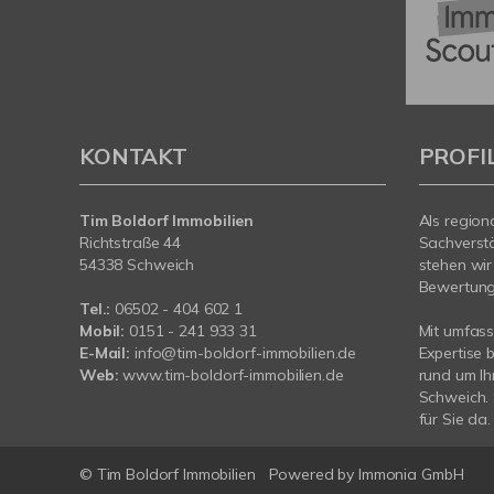
KONTAKT
PROFI
Tim Boldorf Immobilien
Als region
Richtstraße 44
Sachverst
54338 Schweich
stehen wir
Bewertung 
Tel.:
06502 - 404 602 1
Mobil:
0151 - 241 933 31
Mit umfas
E-Mail:
info@tim-boldorf-immobilien.de
Expertise 
Web:
www.tim-boldorf-immobilien.de
rund um Ih
Schweich. 
für Sie da.
© Tim Boldorf Immobilien
Powered by
Immonia GmbH