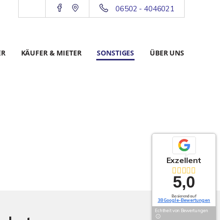
06502 - 4046021
ER
KÄUFER & MIETER
SONSTIGES
ÜBER UNS
Exzellent
5,0
Basierend auf
38 Google-Bewertungen
Echtheit von Bewertungen