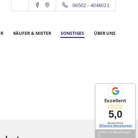
06502 - 4046021
ER
KÄUFER & MIETER
SONSTIGES
ÜBER UNS
Exzellent
5,0
Basierend auf
38 Google-Bewertungen
Echtheit von Bewertungen