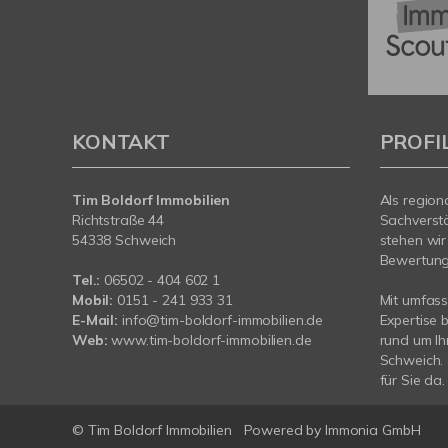
KONTAKT
PROFI
Tim Boldorf Immobilien
Als region
Richtstraße 44
Sachverst
54338 Schweich
stehen wir
Bewertung 
Tel.:
06502 - 404 602 1
Mobil:
0151 - 241 933 31
Mit umfas
E-Mail:
info@tim-boldorf-immobilien.de
Expertise 
Web:
www.tim-boldorf-immobilien.de
rund um Ih
Schweich. 
für Sie da.
© Tim Boldorf Immobilien
Powered by
Immonia GmbH