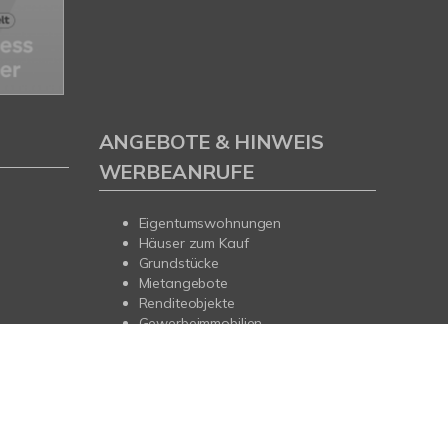
ANGEBOTE & HINWEIS
WERBEANRUFE
Eigentumswohnungen
Häuser zum Kauf
Grundstücke
Mietangebote
Renditeobjekte
Gewerbeimmobilien
Hinweis zu Werbeanrufen
widerrufen