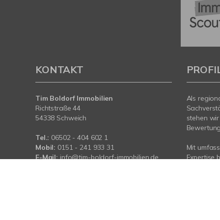
KONTAKT
PROFI
Tim Boldorf Immobilien
Als region
Richtstraße 44
Sachverst
54338 Schweich
stehen wir
Bewertung 
Tel.:
06502 - 404 602 1
Mobil:
0151 - 241 933 31
Mit umfas
E-Mail:
info@tim-boldorf-immobilien.de
Expertise 
Web:
www.tim-boldorf-immobilien.de
rund um Ih
Schweich. 
für Sie da.
© Tim Boldorf Immobilien
Powered by
Immonia GmbH