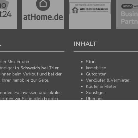
L
INHALT
aler Makler und
Start
ändiger
in Schweich bei Trier
Immobilien
 Ihnen beim Verkauf und bei der
Gutachten
Ihrer Immobilie zur Seite.
Verkäufer & Vermieter
Käufer & Mieter
sendem Fachwissen und lokaler
Sonstiges
beraten wir Sie in allen Fragen
Über uns
r Haus oder Ihre Wohnung in
Sprechen Sie uns an - wir sind
Impressum
Datenschutz
Sitemap
Widerrufsbelehrung
Vertrag 