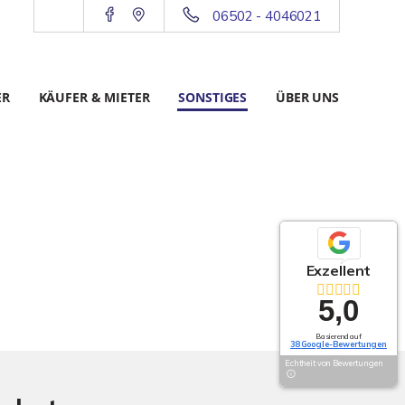
06502 - 4046021
ER
KÄUFER & MIETER
SONSTIGES
ÜBER UNS
Exzellent
5,0
Basierend auf
38 Google-Bewertungen
Echtheit von Bewertungen