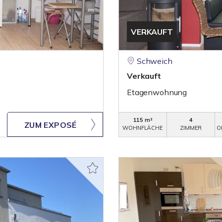
VERKAUFT
Schweich
Verkauft
Etagenwohnung
115 m²
4
ZUM EXPOSÉ
WOHNFLÄCHE
ZIMMER
O