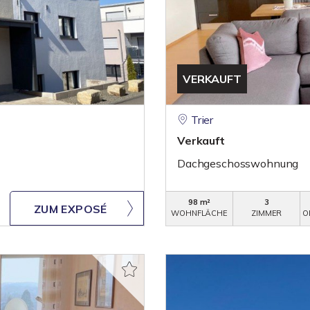
VERKAUFT
Trier
Verkauft
Dachgeschosswohnung
98 m²
3
ZUM EXPOSÉ
WOHNFLÄCHE
ZIMMER
O