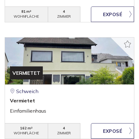
81 m²
4
WOHNFLÄCHE
ZIMMER
VERMIETET
Schweich
Vermietet
Einfamilienhaus
162 m²
4
WOHNFLÄCHE
ZIMMER