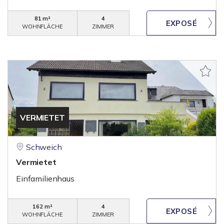
81 m²
4
WOHNFLÄCHE
ZIMMER
VERMIETET
Schweich
Vermietet
Einfamilienhaus
162 m²
4
WOHNFLÄCHE
ZIMMER