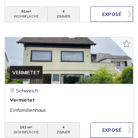
81 m²
4
WOHNFLÄCHE
ZIMMER
VERMIETET
Schweich
Vermietet
Einfamilienhaus
162 m²
4
WOHNFLÄCHE
ZIMMER