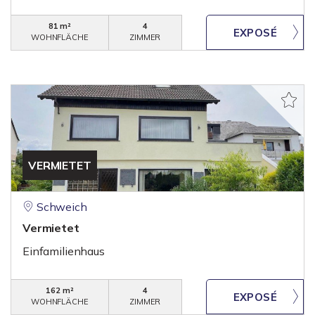
81 m²
4
WOHNFLÄCHE
ZIMMER
VERMIETET
Schweich
Vermietet
Einfamilienhaus
162 m²
4
WOHNFLÄCHE
ZIMMER