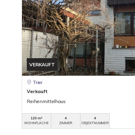
VERKAUFT
Trier
Verkauft
Reihenmittelhaus
120 m²
4
4
WOHNFLÄCHE
ZIMMER
OBJEKTNUMMER