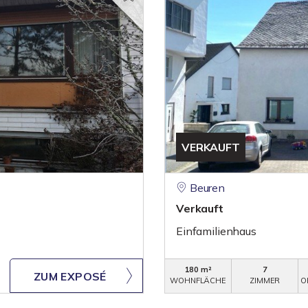
VERKAUFT
Beuren
Verkauft
Einfamilienhaus
180 m²
7
ZUM EXPOSÉ
WOHNFLÄCHE
ZIMMER
O