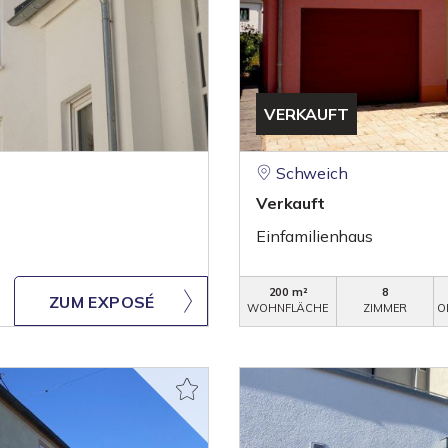
VERKAUFT
Schweich
Verkauft
Einfamilienhaus
200 m²
8
ZUM EXPOSÉ
WOHNFLÄCHE
ZIMMER
O