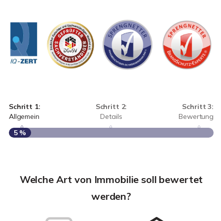
Schritt 1:
Schritt 2:
Schritt 3:
Allgemein
Details
Bewertung
5 %
S
A
Welche Art von Immobilie soll bewertet
werden?