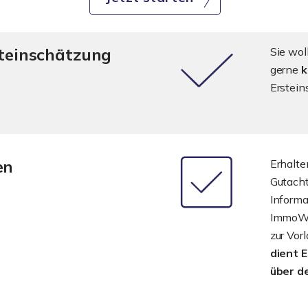
steinschätzung
Sie wol
gerne
k
Erstein
en
Erhalte
Gutach
Informa
ImmoWer
zur Vor
dient 
über d