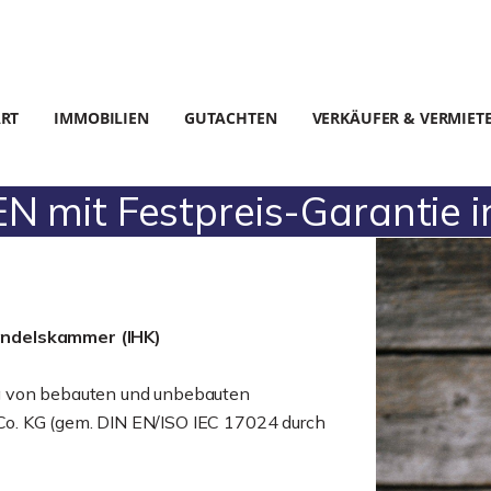
ART
IMMOBILIEN
GUTACHTEN
VERKÄUFER & VERMIET
mit Festpreis-Garantie i
andelskammer (IHK)
g von bebauten und unbebauten
o. KG (gem. DIN EN/ISO IEC 17024 durch