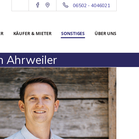
06502 - 4046021
ER
KÄUFER & MIETER
SONSTIGES
ÜBER UNS
n Ahrweiler