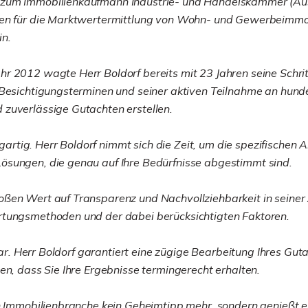
 zum Immobilienkaufmann Industrie- und Handelskammer (Aus
gen für die Marktwertermittlung von Wohn- und Gewerbeimmob
in.
 2012 wagte Herr Boldorf bereits mit 23 Jahren seine Schritt
 Besichtigungsterminen und seiner aktiven Teilnahme an hund
 zuverlässige Gutachten erstellen.
nzigartig. Herr Boldorf nimmt sich die Zeit, um die spezifisc
ösungen, die genau auf Ihre Bedürfnisse abgestimmt sind.
ßen Wert auf Transparenz und Nachvollziehbarkeit in seiner Ar
rtungsmethoden und der dabei berücksichtigten Faktoren.
stbar. Herr Boldorf garantiert eine zügige Bearbeitung Ihres 
en, dass Sie Ihre Ergebnisse termingerecht erhalten.
en Immobilienbranche kein Geheimtipp mehr, sondern genießt 