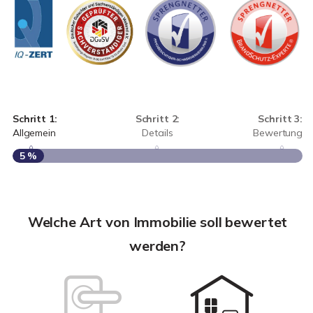
Schritt 1:
Schritt 2:
Schritt 3:
Allgemein
Details
Bewertung
5 %
S
A
Welche Art von Immobilie soll bewertet
werden?
W
<