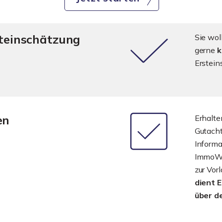
steinschätzung
Sie wol
gerne
k
Erstein
en
Erhalte
Gutach
Informa
ImmoWer
zur Vor
dient 
über d