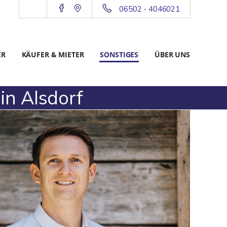
06502 - 4046021
ER
KÄUFER & MIETER
SONSTIGES
ÜBER UNS
in Alsdorf