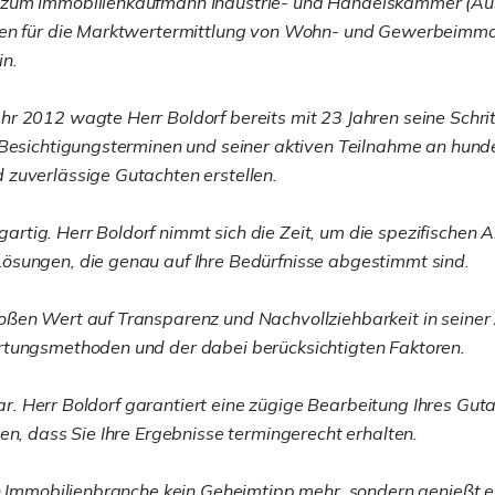
 zum Immobilienkaufmann Industrie- und Handelskammer (Aus
gen für die Marktwertermittlung von Wohn- und Gewerbeimmob
in.
 2012 wagte Herr Boldorf bereits mit 23 Jahren seine Schritt
 Besichtigungsterminen und seiner aktiven Teilnahme an hund
 zuverlässige Gutachten erstellen.
nzigartig. Herr Boldorf nimmt sich die Zeit, um die spezifisc
ösungen, die genau auf Ihre Bedürfnisse abgestimmt sind.
ßen Wert auf Transparenz und Nachvollziehbarkeit in seiner Ar
rtungsmethoden und der dabei berücksichtigten Faktoren.
stbar. Herr Boldorf garantiert eine zügige Bearbeitung Ihres 
en, dass Sie Ihre Ergebnisse termingerecht erhalten.
en Immobilienbranche kein Geheimtipp mehr, sondern genießt 