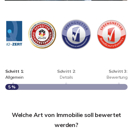
Schritt 1:
Schritt 2:
Schritt 3:
Allgemein
Details
Bewertung
5 %
S
A
Welche Art von Immobilie soll bewertet
werden?