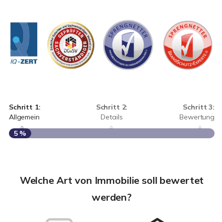
Schritt 1:
Schritt 2:
Schritt 3:
Allgemein
Details
Bewertung
5 %
S
A
Welche Art von Immobilie soll bewertet
werden?