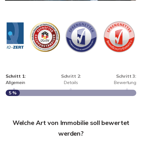
Schritt 1:
Schritt 2:
Schritt 3:
Allgemein
Details
Bewertung
5 %
S
A
Welche Art von Immobilie soll bewertet
werden?