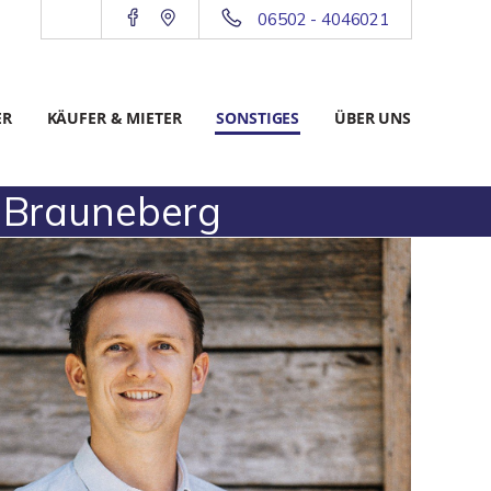
06502 - 4046021
ER
KÄUFER & MIETER
SONSTIGES
ÜBER UNS
 Brauneberg