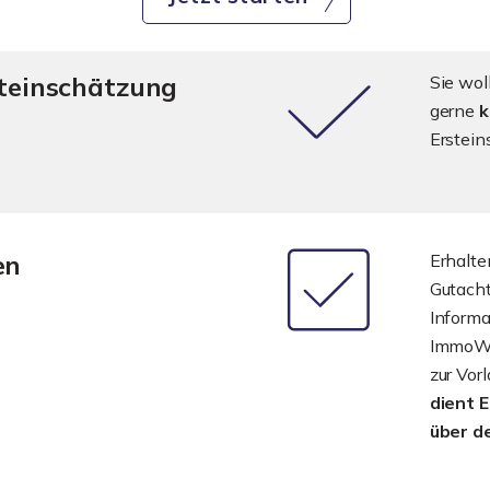
steinschätzung
Sie wol
gerne
k
Erstein
en
Erhalte
Gutach
Informa
ImmoWer
zur Vor
dient 
über d