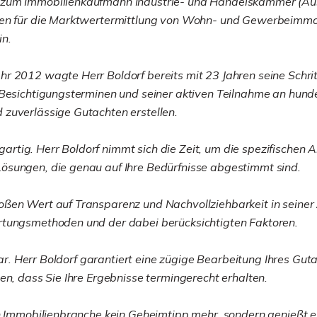
 zum Immobilienkaufmann Industrie- und Handelskammer (Aus
gen für die Marktwertermittlung von Wohn- und Gewerbeimmob
in.
 2012 wagte Herr Boldorf bereits mit 23 Jahren seine Schritt
 Besichtigungsterminen und seiner aktiven Teilnahme an hund
 zuverlässige Gutachten erstellen.
nzigartig. Herr Boldorf nimmt sich die Zeit, um die spezifisc
ösungen, die genau auf Ihre Bedürfnisse abgestimmt sind.
ßen Wert auf Transparenz und Nachvollziehbarkeit in seiner Ar
rtungsmethoden und der dabei berücksichtigten Faktoren.
stbar. Herr Boldorf garantiert eine zügige Bearbeitung Ihres 
en, dass Sie Ihre Ergebnisse termingerecht erhalten.
en Immobilienbranche kein Geheimtipp mehr, sondern genießt 