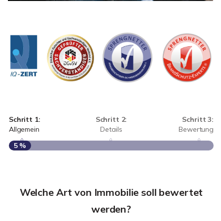
Schritt 1:
Schritt 2:
Schritt 3:
Allgemein
Details
Bewertung
5 %
S
A
Welche Art von Immobilie soll bewertet
werden?