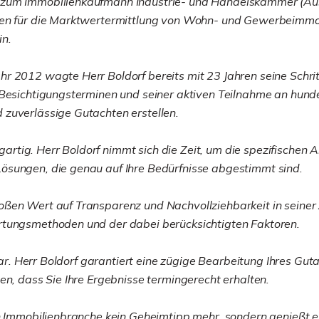
 zum Immobilienkaufmann Industrie- und Handelskammer (Aus
gen für die Marktwertermittlung von Wohn- und Gewerbeimmob
in.
 2012 wagte Herr Boldorf bereits mit 23 Jahren seine Schritt
 Besichtigungsterminen und seiner aktiven Teilnahme an hund
 zuverlässige Gutachten erstellen.
nzigartig. Herr Boldorf nimmt sich die Zeit, um die spezifisc
ösungen, die genau auf Ihre Bedürfnisse abgestimmt sind.
ßen Wert auf Transparenz und Nachvollziehbarkeit in seiner Ar
rtungsmethoden und der dabei berücksichtigten Faktoren.
stbar. Herr Boldorf garantiert eine zügige Bearbeitung Ihres 
en, dass Sie Ihre Ergebnisse termingerecht erhalten.
en Immobilienbranche kein Geheimtipp mehr, sondern genießt 