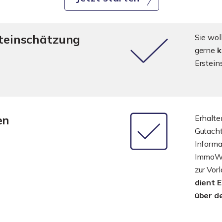
steinschätzung
Sie wol
gerne
k
Erstein
en
Erhalte
Gutach
Informa
ImmoWer
zur Vor
dient 
über d