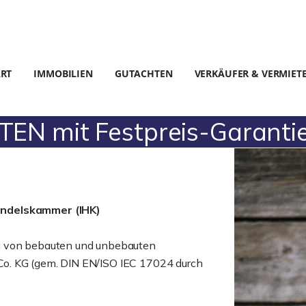
ART
IMMOBILIEN
GUTACHTEN
VERKÄUFER & VERMIET
N mit Festpreis-Garantie
andelskammer (IHK)
g von bebauten und unbebauten
o. KG (gem. DIN EN/ISO IEC 17024 durch