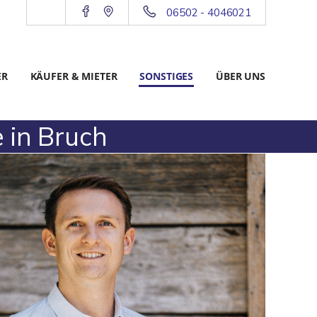
06502 - 4046021
ER
KÄUFER & MIETER
SONSTIGES
ÜBER UNS
 in Bruch