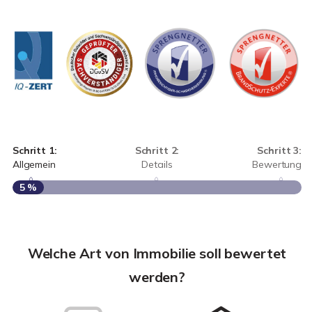
Schritt 1:
Schritt 2:
Schritt 3:
Allgemein
Details
Bewertung
5 %
S
A
Welche Art von Immobilie soll bewertet
werden?