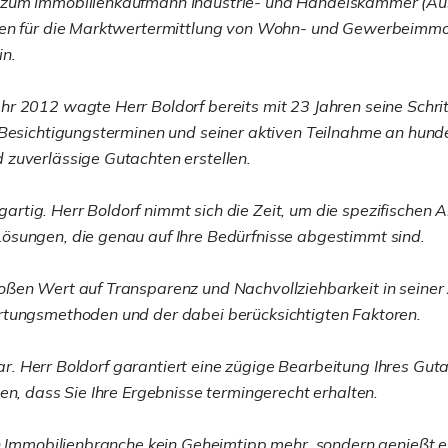
 zum Immobilienkaufmann Industrie- und Handelskammer (Aus
gen für die Marktwertermittlung von Wohn- und Gewerbeimmob
in.
 2012 wagte Herr Boldorf bereits mit 23 Jahren seine Schritt
 Besichtigungsterminen und seiner aktiven Teilnahme an hund
 zuverlässige Gutachten erstellen.
nzigartig. Herr Boldorf nimmt sich die Zeit, um die spezifisc
ösungen, die genau auf Ihre Bedürfnisse abgestimmt sind.
ßen Wert auf Transparenz und Nachvollziehbarkeit in seiner Ar
rtungsmethoden und der dabei berücksichtigten Faktoren.
stbar. Herr Boldorf garantiert eine zügige Bearbeitung Ihres 
en, dass Sie Ihre Ergebnisse termingerecht erhalten.
en Immobilienbranche kein Geheimtipp mehr, sondern genießt 