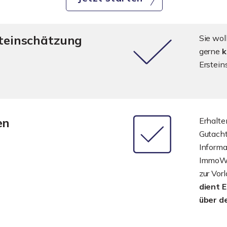
steinschätzung
Sie wol
gerne
k
Erstein
en
Erhalte
Gutach
Informa
ImmoWer
zur Vor
dient 
über d