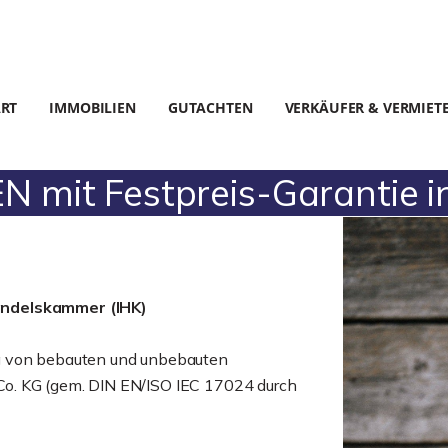
ART
IMMOBILIEN
GUTACHTEN
VERKÄUFER & VERMIET
mit Festpreis-Garantie i
andelskammer (IHK)
g von bebauten und unbebauten
o. KG (gem. DIN EN/ISO IEC 17024 durch