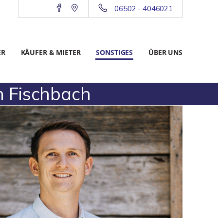
06502 - 4046021
ER
KÄUFER & MIETER
SONSTIGES
ÜBER UNS
n Fischbach