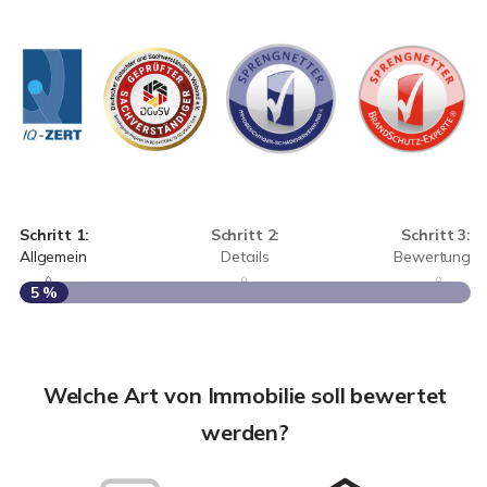
Schritt 1:
Schritt 2:
Schritt 3:
Allgemein
Details
Bewertung
5 %
S
A
Welche Art von Immobilie soll bewertet
werden?