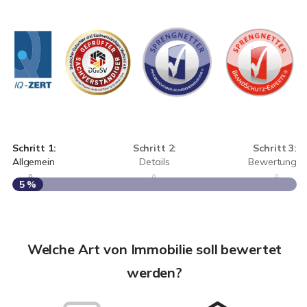
Schritt 1:
Schritt 2:
Schritt 3:
Allgemein
Details
Bewertung
5 %
S
A
Welche Art von Immobilie soll bewertet
werden?