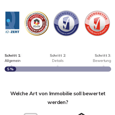
Schritt 1:
Schritt 2:
Schritt 3:
Allgemein
Details
Bewertung
5 %
S
A
Welche Art von Immobilie soll bewertet
werden?