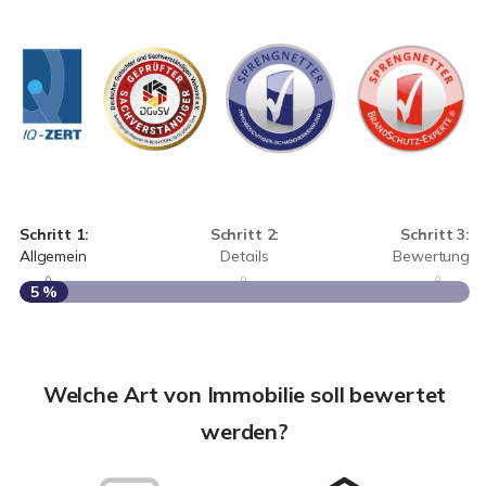
Schritt 1:
Schritt 2:
Schritt 3:
Allgemein
Details
Bewertung
5 %
S
A
Welche Art von Immobilie soll bewertet
werden?