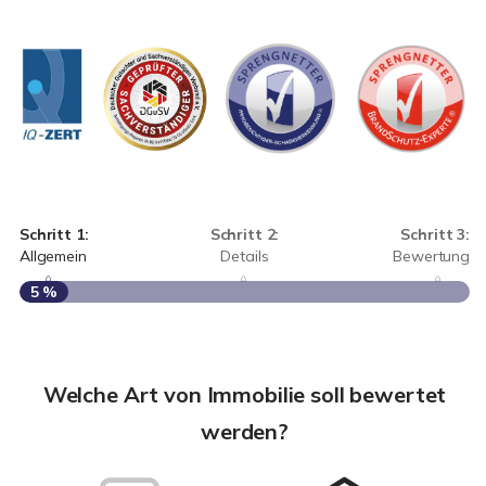
Schritt 1:
Schritt 2:
Schritt 3:
Allgemein
Details
Bewertung
5 %
S
A
Welche Art von Immobilie soll bewertet
werden?