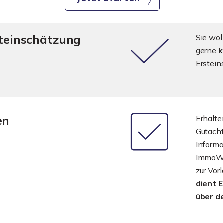
steinschätzung
Sie wol
gerne
k
Erstein
en
Erhalte
Gutach
Informa
ImmoWer
zur Vor
dient 
über d