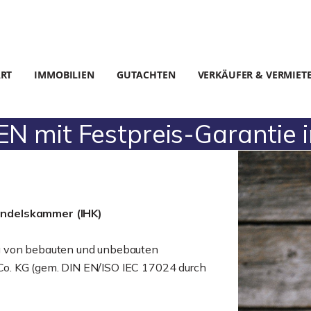
ART
IMMOBILIEN
GUTACHTEN
VERKÄUFER & VERMIET
 mit Festpreis-Garantie 
andelskammer (IHK)
g von bebauten und unbebauten
o. KG (gem. DIN EN/ISO IEC 17024 durch