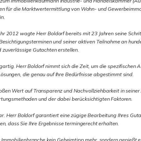
 zum Immobilienkaufmann Industrie- und Handelskammer (Aus
gen für die Marktwertermittlung von Wohn- und Gewerbeimmob
in.
 2012 wagte Herr Boldorf bereits mit 23 Jahren seine Schritt
 Besichtigungsterminen und seiner aktiven Teilnahme an hund
 zuverlässige Gutachten erstellen.
nzigartig. Herr Boldorf nimmt sich die Zeit, um die spezifisc
ösungen, die genau auf Ihre Bedürfnisse abgestimmt sind.
ßen Wert auf Transparenz und Nachvollziehbarkeit in seiner Ar
rtungsmethoden und der dabei berücksichtigten Faktoren.
stbar. Herr Boldorf garantiert eine zügige Bearbeitung Ihres 
en, dass Sie Ihre Ergebnisse termingerecht erhalten.
en Immobilienbranche kein Geheimtipp mehr, sondern genießt 