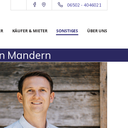
06502 - 4046021
ER
KÄUFER & MIETER
SONSTIGES
ÜBER UNS
in Mandern