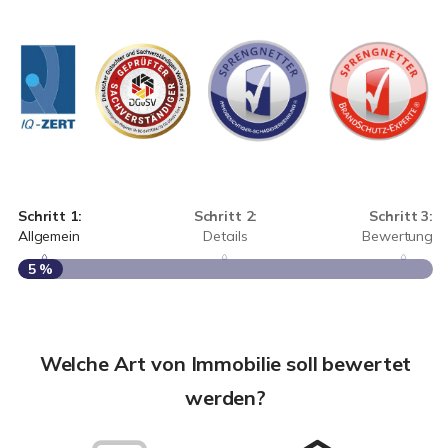
Schritt 1:
Schritt 2:
Schritt 3:
Allgemein
Details
Bewertung
5 %
S
A
Welche Art von Immobilie soll bewertet
werden?