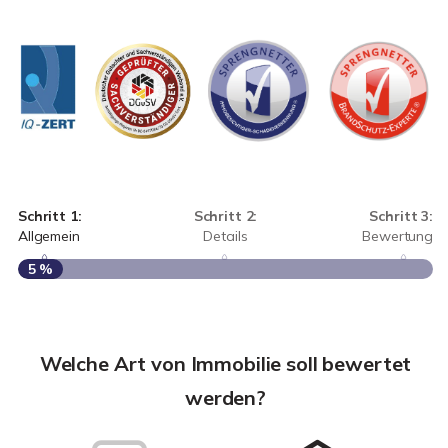
Schritt 1:
Schritt 2:
Schritt 3:
Allgemein
Details
Bewertung
5 %
S
A
Welche Art von Immobilie soll bewertet
werden?