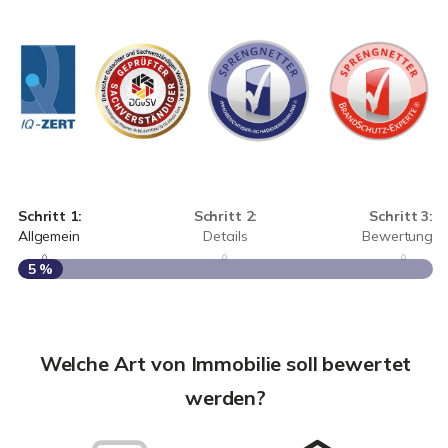
Schritt 1:
Schritt 2:
Schritt 3:
Allgemein
Details
Bewertung
5 %
S
A
Welche Art von Immobilie soll bewertet
werden?