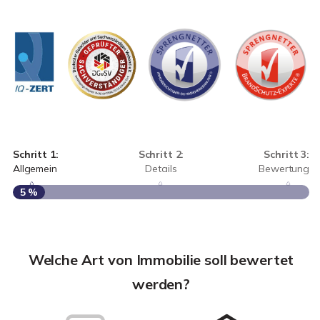
Schritt 1:
Schritt 2:
Schritt 3:
Allgemein
Details
Bewertung
5 %
S
A
Welche Art von Immobilie soll bewertet
werden?