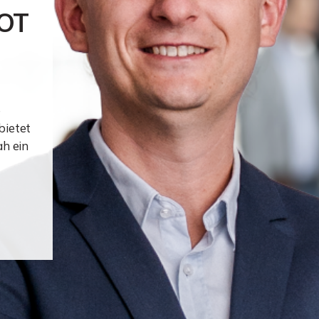
OT
e
bietet
ah ein