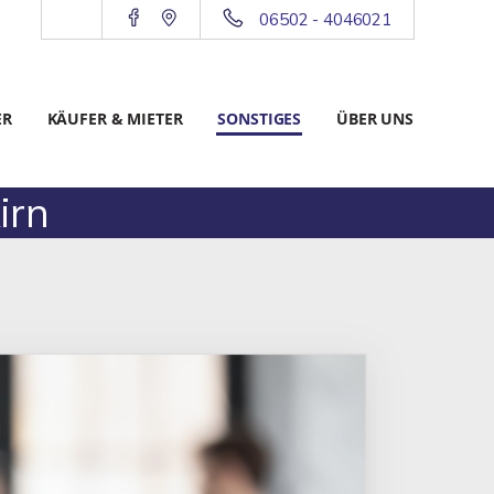
06502 - 4046021
ER
KÄUFER & MIETER
SONSTIGES
ÜBER UNS
irn