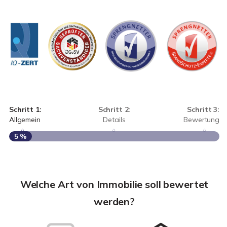
Schritt 1:
Schritt 2:
Schritt 3:
Allgemein
Details
Bewertung
5 %
S
A
Welche Art von Immobilie soll bewertet
werden?