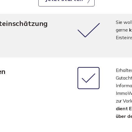
steinschätzung
Sie wol
gerne
k
Erstein
en
Erhalte
Gutach
Informa
ImmoWer
zur Vor
dient 
über d