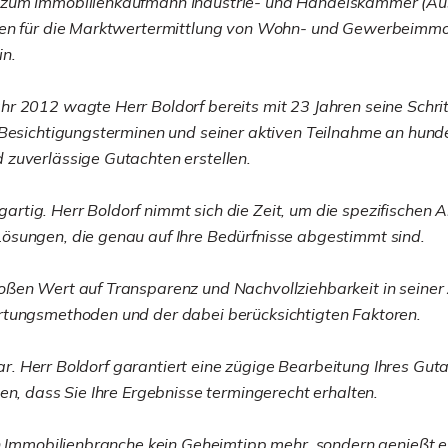
 zum Immobilienkaufmann Industrie- und Handelskammer (Aus
gen für die Marktwertermittlung von Wohn- und Gewerbeimmob
in.
 2012 wagte Herr Boldorf bereits mit 23 Jahren seine Schritt
 Besichtigungsterminen und seiner aktiven Teilnahme an hund
 zuverlässige Gutachten erstellen.
nzigartig. Herr Boldorf nimmt sich die Zeit, um die spezifisc
ösungen, die genau auf Ihre Bedürfnisse abgestimmt sind.
ßen Wert auf Transparenz und Nachvollziehbarkeit in seiner Ar
rtungsmethoden und der dabei berücksichtigten Faktoren.
stbar. Herr Boldorf garantiert eine zügige Bearbeitung Ihres 
en, dass Sie Ihre Ergebnisse termingerecht erhalten.
en Immobilienbranche kein Geheimtipp mehr, sondern genießt 