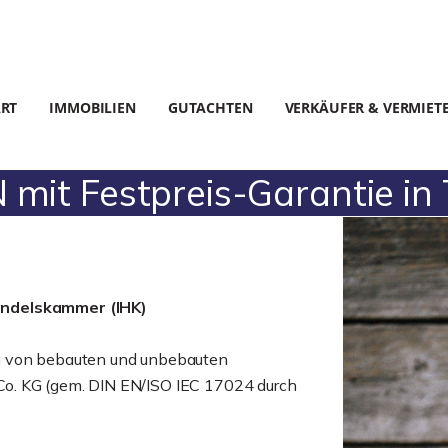
ART
IMMOBILIEN
GUTACHTEN
VERKÄUFER & VERMIET
it Festpreis-Garantie in 
andelskammer (IHK)
g von bebauten und unbebauten
o. KG (gem. DIN EN/ISO IEC 17024 durch