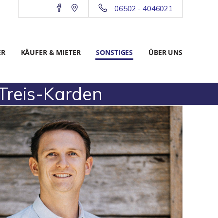
06502 - 4046021
ER
KÄUFER & MIETER
SONSTIGES
ÜBER UNS
Treis-Karden