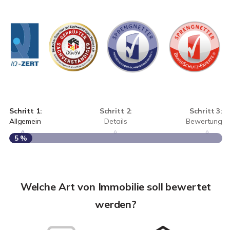
Schritt 1:
Schritt 2:
Schritt 3:
Allgemein
Details
Bewertung
5 %
S
A
Welche Art von Immobilie soll bewertet
werden?