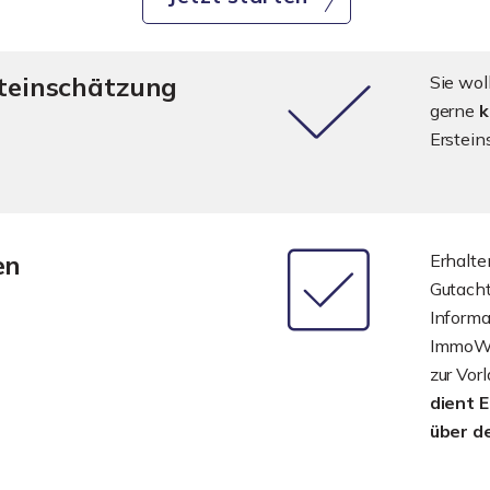
steinschätzung
Sie wol
gerne
k
Erstein
en
Erhalte
Gutach
Informa
ImmoWer
zur Vor
dient 
über d