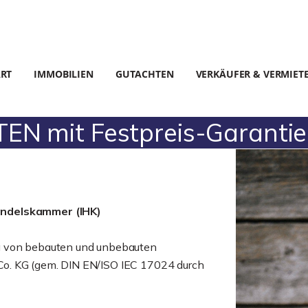
ART
IMMOBILIEN
GUTACHTEN
VERKÄUFER & VERMIET
N mit Festpreis-Garantie
andelskammer (IHK)
g von bebauten und unbebauten
o. KG (gem. DIN EN/ISO IEC 17024 durch