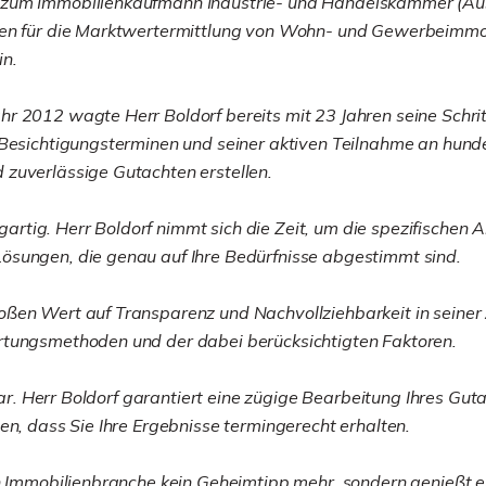
 zum Immobilienkaufmann Industrie- und Handelskammer (Aus
gen für die Marktwertermittlung von Wohn- und Gewerbeimmob
in.
 2012 wagte Herr Boldorf bereits mit 23 Jahren seine Schritt
 Besichtigungsterminen und seiner aktiven Teilnahme an hund
 zuverlässige Gutachten erstellen.
nzigartig. Herr Boldorf nimmt sich die Zeit, um die spezifisc
ösungen, die genau auf Ihre Bedürfnisse abgestimmt sind.
ßen Wert auf Transparenz und Nachvollziehbarkeit in seiner Ar
rtungsmethoden und der dabei berücksichtigten Faktoren.
stbar. Herr Boldorf garantiert eine zügige Bearbeitung Ihres 
en, dass Sie Ihre Ergebnisse termingerecht erhalten.
en Immobilienbranche kein Geheimtipp mehr, sondern genießt 