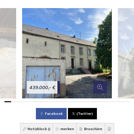
439.000,- €
Facebook
(Twitter)
Notizblock (
)
merken
Broschüre