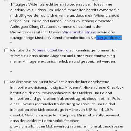
14tägiges Widerrufsrecht belehrt worden zu sein. Ich stimme
ausdrücklich zu, dass Tim Boldorf Immobilien bereits vorzeitig für
mich tätig werden darf. Ich erkenne an, dass mein Widerrufsrecht
gegenüber Tim Boldorf Immobilien bei vollständig erbrachter
Auftragserfüllung (Zustandekommen eines Kauf- oder
Mietvertrages) erlischt. Unsere
Widerrufsbelehrung
sowie das
dazugehörige Muster-Widerrufsformular finden Sie
hier
(anklicken)
*
Ich habe die
Datenschutzerklärung
zur Kenntnis genommen. Ich
stimme zu, dass meine Angaben und Daten zur Beantwortung
meiner Anfrage elektronisch erhoben und gespeichert werden.
*
Maklerprovision: Mir ist bewusst, dass die hier angebotene
Immobilie provisionspflichtig ist. Mit dem Anklicken dieser Checkbox,
bestätige ich den Provisionshinweis des Maklers Tim Boldorf
Immobilien und gehe einen Maklervertrag mit diesem ein. Im Falle
eines Erwerbs (notarieller Kaufvertrag) bezahle ich Tim Boldorf
Immobilien eine Maklercourtage in Höhe von 3,57 % inkl. 19 %
gesetzl. MwSt. vom erzielten Kaufpreis. Mir ist ebenfalls bewusst,
dass der Makler mit dem Verkäufer einen
provisionspflichtigen Maklervertrag in gleicher Höhe abgeschlossen