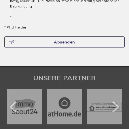
hat (§ 656c BGB). Die Provision ist verdient und fällig bei notarieller
Beurkundung.
*
* Pflichtfelder
Absenden
UNSERE PARTNER