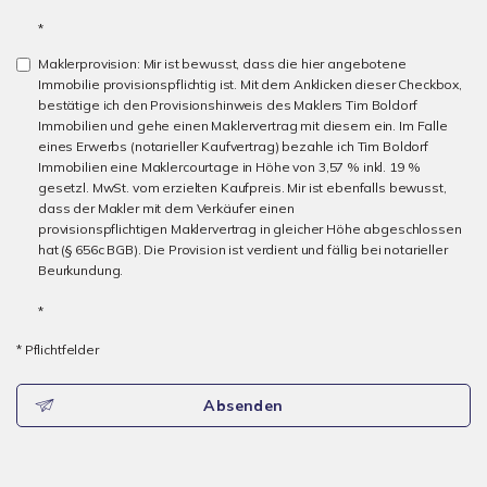
*
Maklerprovision: Mir ist bewusst, dass die hier angebotene
Immobilie provisionspflichtig ist. Mit dem Anklicken dieser Checkbox,
bestätige ich den Provisionshinweis des Maklers Tim Boldorf
Immobilien und gehe einen Maklervertrag mit diesem ein. Im Falle
eines Erwerbs (notarieller Kaufvertrag) bezahle ich Tim Boldorf
Immobilien eine Maklercourtage in Höhe von 3,57 % inkl. 19 %
gesetzl. MwSt. vom erzielten Kaufpreis. Mir ist ebenfalls bewusst,
dass der Makler mit dem Verkäufer einen
provisionspflichtigen Maklervertrag in gleicher Höhe abgeschlossen
hat (§ 656c BGB). Die Provision ist verdient und fällig bei notarieller
Beurkundung.
*
* Pflichtfelder
Absenden