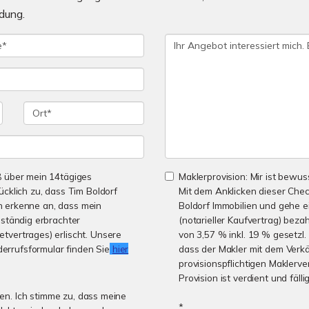
dung.
ß über mein 14tägiges
Maklerprovision: Mir ist bewuss
cklich zu, dass Tim Boldorf
Mit dem Anklicken dieser Chec
ch erkenne an, dass mein
Boldorf Immobilien und gehe e
lständig erbrachter
(notarieller Kaufvertrag) beza
tvertrages) erlischt. Unsere
von 3,57 % inkl. 19 % gesetzl.
rrufsformular finden Sie
hier
dass der Makler mit dem Verk
provisionspflichtigen Maklerv
Provision ist verdient und fäll
n. Ich stimme zu, dass meine
*