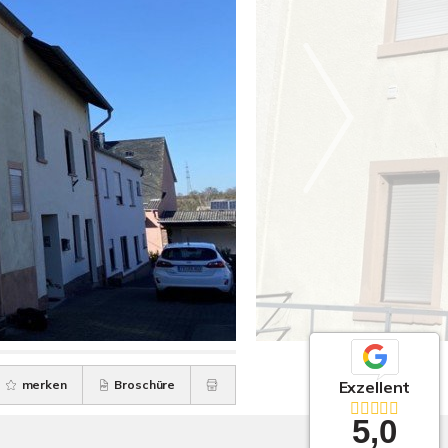
merken
Broschüre
Exzellent
5,0