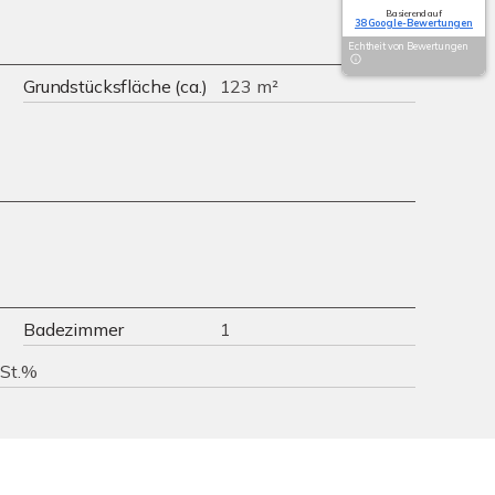
Basierend auf
38 Google-Bewertungen
Echtheit von Bewertungen
Grundstücksfläche (ca.)
123 m²
Badezimmer
1
wSt.%