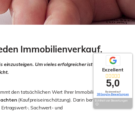
 jeden Immobilienverkauf.
 einzusteigen. Um vieles erfolgreicher ist es, von
Exzellent
cht.
5,0
mmt den tatsächlichen Wert Ihrer Immobilie. Dies
Basierend auf
38 Google-Bewertungen
tachten
(Kaufpreiseinschätzung). Darin berechnen
Echtheit von Bewertungen
Ertragswert-, Sachwert- und