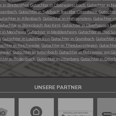
r in Breitenthal
,
Gutachter in Oberwörresbach
,
Gutachter in N
hosenbach
,
Gutachter in Sulzbach (bei Idar-Oberstein)
,
Gutachte
utachter in Allenbach
,
Gutachter in Hattgenstein
,
Gutachter i
Gutachter in Bärenbach (bei Kirn)
,
Gutachter in Oberhausen bei
r in Merxheim
,
Gutachter in Meddersheim
,
Gutachter in Bad S
m
,
Gutachter in Lauterecken
,
Gutachter in Grumbach
,
Gutachter
achter in Reichweiler
,
Gutachter in Theisbergstegen
,
Gutachte
weiler
,
Gutachter in Jettenbach
,
Gutachter in Rutsweiler am Gl
hter in Rodenbach
,
Gutachter in Otterberg
,
Gutachter in Otter
UNSERE PARTNER