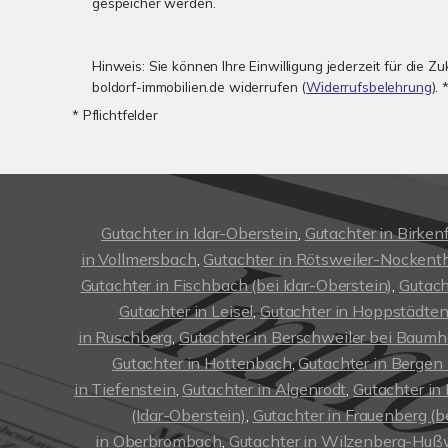
gespeicher werden.
Hinweis: Sie können Ihre Einwilligung jederzeit für die Z
boldorf-immobilien.de widerrufen (
Widerrufsbelehrung
). 
* Pflichtfelder
Gutachter in Idar-Oberstein
,
Gutachter in Birken
in Vollmersbach
,
Gutachter in Rötsweiler-Nockent
Gutachter in Fischbach (bei Idar-Oberstein)
,
Gutach
Gutachter in Leisel
,
Gutachter in Hoppstädte
in Ruschberg
,
Gutachter in Berschweiler bei Baumh
Gutachter in Hottenbach
,
Gutachter in Bergen (
in Tiefenstein
,
Gutachter in Algenrodt
,
Gutachter in
(Idar-Oberstein)
,
Gutachter in Frauenberg (b
in Oberbrombach
,
Gutachter in Wilzenberg-Hußw