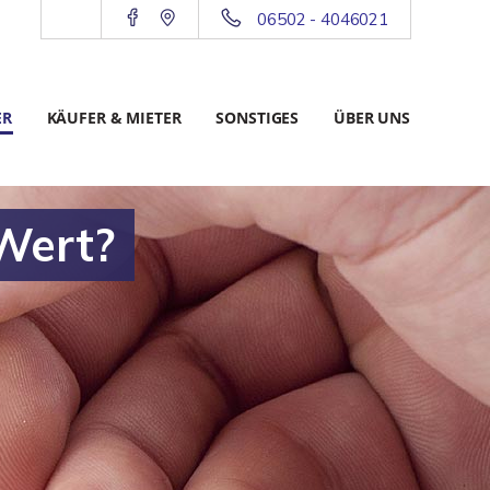
06502 - 4046021
ER
KÄUFER & MIETER
SONSTIGES
ÜBER UNS
 Wert?