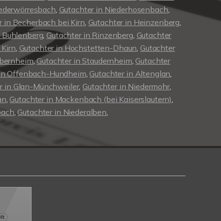
iederwörresbach
,
Gutachter in Niederhosenbach
,
r in Becherbach bei Kirn
,
Gutachter in Heinzenberg
,
n Buhlenberg
,
Gutachter in Rinzenberg
,
Gutachter
 Kirn
,
Gutachter in Hochstetten-Dhaun
,
Gutachter
obernheim
,
Gutachter in Staudernheim
,
Gutachter
 in Offenbach-Hundheim
,
Gutachter in Altenglan
,
r in Glan-Münchweiler
,
Gutachter in Niedermohr
,
an
,
Gutachter in Mackenbach (bei Kaiserslautern)
,
bach
,
Gutachter in Niederalben
,