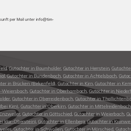
ukunft per Mail unter info@tim-
*
feld
,
Gutachter in Baumholder
,
Gutachter in Herrstein
,
Gutachte
hal
,
Gutachter in Bundenbach
,
Gutachter in Achtelsbach
,
Gutac
ter in Brücken (Birkenfeld)
,
Gutachter in Kirn
,
Gutachter in Kem
n-Weiersbach
,
Gutachter in Oberhambach
,
Gutachter in Nied
older
,
Gutachter in Oberreidenbach
,
Gutachter in Thallichtenb
bei Kirn)
,
Gutachter in Oberkirn
,
Gutachter in Mittelreidenbach
 Enzweiler
,
Gutachter in Göttschied
,
Gutachter in Weierbach
,
Gu
ei Idar-Oberstein)
,
Gutachter in Ellenberg
,
Gutachter in Kronwei
eiler
,
Gutachter in Schwollen
,
Gutachter in Mörschied
,
Gutacht